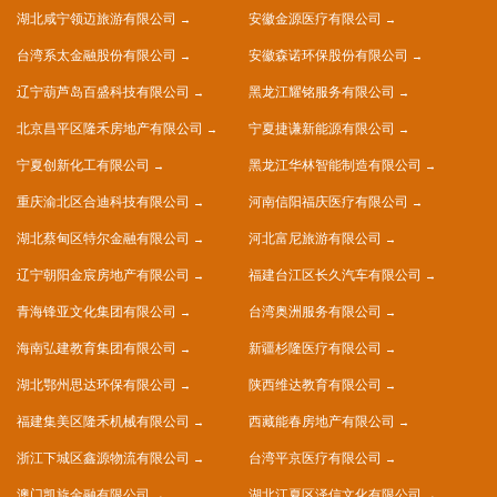
湖北咸宁领迈旅游有限公司
安徽金源医疗有限公司
台湾系太金融股份有限公司
安徽森诺环保股份有限公司
辽宁葫芦岛百盛科技有限公司
黑龙江耀铭服务有限公司
北京昌平区隆禾房地产有限公司
宁夏捷谦新能源有限公司
宁夏创新化工有限公司
黑龙江华林智能制造有限公司
重庆渝北区合迪科技有限公司
河南信阳福庆医疗有限公司
湖北蔡甸区特尔金融有限公司
河北富尼旅游有限公司
辽宁朝阳金宸房地产有限公司
福建台江区长久汽车有限公司
青海锋亚文化集团有限公司
台湾奥洲服务有限公司
海南弘建教育集团有限公司
新疆杉隆医疗有限公司
湖北鄂州思达环保有限公司
陕西维达教育有限公司
福建集美区隆禾机械有限公司
西藏能春房地产有限公司
浙江下城区鑫源物流有限公司
台湾平京医疗有限公司
澳门凯旋金融有限公司
湖北江夏区泽信文化有限公司